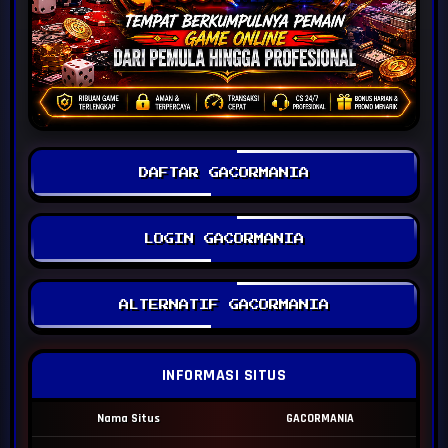
DAFTAR GACORMANIA
LOGIN GACORMANIA
ALTERNATIF GACORMANIA
INFORMASI SITUS
Nama Situs
GACORMANIA