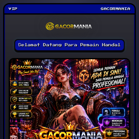
VIP
GACORMANIA
Selamat Datang Para Pemain Handal